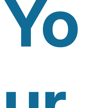
Yo
Ur