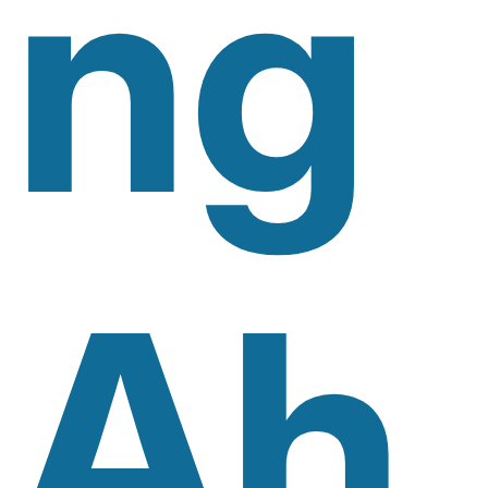
Ng
Ah